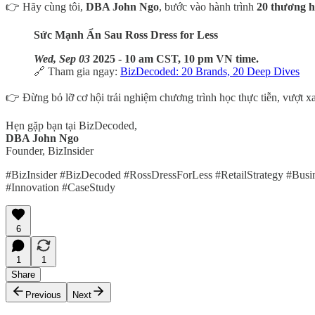
👉 Hãy cùng tôi,
DBA John Ngo
, bước vào hành trình
20 thương hi
Sức Mạnh Ẩn Sau Ross Dress for Less
Wed, Sep 03
2025 - 10 am CST, 10 pm VN time.
🔗 Tham gia ngay:
BizDecoded: 20 Brands, 20 Deep Dives
👉 Đừng bỏ lỡ cơ hội trải nghiệm chương trình học thực tiễn, vượt xa
Hẹn gặp bạn tại BizDecoded,
DBA John Ngo
Founder, BizInsider
#BizInsider #BizDecoded #RossDressForLess #RetailStrategy #Busi
#Innovation #CaseStudy
6
1
1
Share
Previous
Next