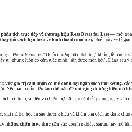
 phân tích trực tiếp về thương hiệu Ross Dress for Less
— một trong
thay đổi cách bạn hiểu về kinh doanh mãi mãi
, phiên này sẽ lý giả
hưng chiến lược của họ đã biến thương hiệu thành gã khổng lồ bán lẻ v
hấy gì, nhưng luôn có cảm giác mình “săn được món hời”. Đằng sau ý 
cho việc
giá trị cảm nhận có thể đánh bại ngân sách marketing
, các
hút. Nếu bạn muốn hiểu
làm thế nào để mở rộng thương hiệu mà khô
 tích mô hình, số liệu và chiến lược để bạn có thể áp dụng ngay vào
ợc, giải mã bài học ẩn sau thương hiệu và khám phá cách áp dụng chúng
y những chiến lược thực tiễn
vào doanh nghiệp, startup hay mô hình