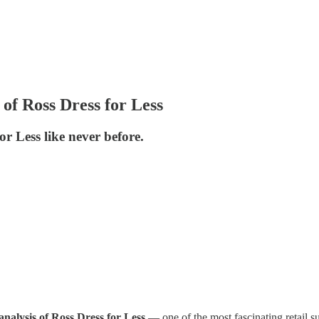
of Ross Dress for Less
or Less like never before.
analysis of Ross Dress for Less
— one of the most fascinating retail su