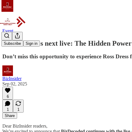
Event
BizDecoded's next live: The Hidden Power 
Subscribe
Sign in
Don’t miss this opportunity to experience Ross Dress f
BizInsider
Sep 02, 2025
6
1
1
Share
Dear BizInsider readers,
We’re excited to announce that
BizDecoded continues with the live 