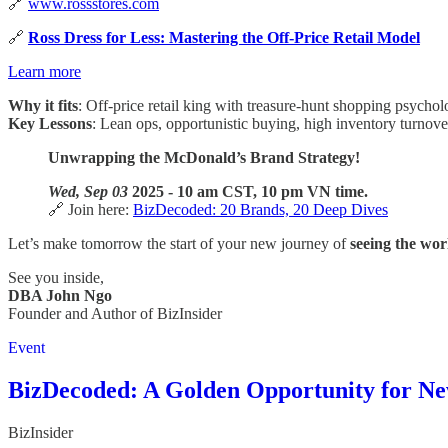
🔗
www.rossstores.com
🔗
Ross Dress for Less: Mastering the Off-Price Retail Model
Learn more
Why it fits
: Off-price retail king with treasure-hunt shopping psychol
Key Lessons
: Lean ops, opportunistic buying, high inventory turnove
Unwrapping the McDonald’s Brand Strategy!
Wed, Sep 03
2025 - 10 am CST, 10 pm VN time.
🔗 Join here:
BizDecoded: 20 Brands, 20 Deep Dives
Let’s make tomorrow the start of your new journey of
seeing the wor
See you inside,
DBA John Ngo
Founder and Author of BizInsider
Event
BizDecoded: A Golden Opportunity for Ne
BizInsider