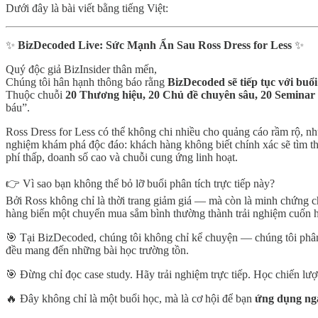
Dưới đây là bài viết bằng tiếng Việt:
✨
BizDecoded Live: Sức Mạnh Ẩn Sau Ross Dress for Less
✨
Quý độc giả BizInsider thân mến,
Chúng tôi hân hạnh thông báo rằng
BizDecoded sẽ tiếp tục với buổi
Thuộc chuỗi
20 Thương hiệu, 20 Chủ đề chuyên sâu, 20 Seminar 
báu”.
Ross Dress for Less có thể không chi nhiều cho quảng cáo rầm rộ, n
nghiệm khám phá độc đáo: khách hàng không biết chính xác sẽ tìm t
phí thấp, doanh số cao và chuỗi cung ứng linh hoạt.
👉 Vì sao bạn không thể bỏ lỡ buổi phân tích trực tiếp này?
Bởi Ross không chỉ là thời trang giảm giá — mà còn là minh chứng 
hàng biến một chuyến mua sắm bình thường thành trải nghiệm cuốn 
🎯 Tại BizDecoded, chúng tôi không chỉ kể chuyện — chúng tôi phân
đều mang đến những bài học trường tồn.
🎯 Đừng chỉ đọc case study. Hãy trải nghiệm trực tiếp. Học chiến lư
🔥 Đây không chỉ là một buổi học, mà là cơ hội để bạn
ứng dụng nga