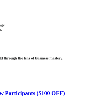
ogy.
r.
ld through the lens of business mastery
.
w Participants ($100 OFF)