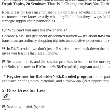
Depth Topics, 20 Seminars That Will Change the Way You Unde
Ross Dress for Less may not spend big on flashy advertising, but its st
customers never know exactly what they’ll find, but they always feel l
strategic supply chain partnerships.
👉 Why can’t you miss this live analysis?
Because Ross isn’t just about discounted fashion — it’s about
how va
transforms an ordinary shopping trip into an addictive experience. If
🎯 In BizDecoded, we don’t just tell stories — we break down the m
gives you lessons that last a lifetime.
📅 Seats are limited, and this session promises to be one of the most 
👉 Subscribe now to
BizInsider’s BizDecoded program
and join us
📌
Register now for BizInsider’s BizDecoded program
and be part 
exclusive briefing notes, materials, and a follow-up Q&A opportuni
5. Ross Dress for Less
📅
Session 5 – Wed, Sep 03