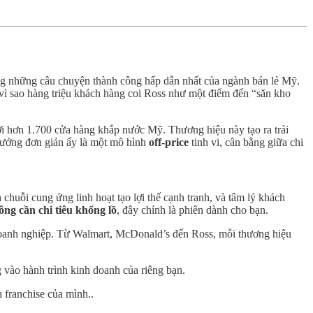
 những câu chuyện thành công hấp dẫn nhất của ngành bán lẻ Mỹ.
i vì sao hàng triệu khách hàng coi Ross như một điểm đến “săn kho
ới hơn 1.700 cửa hàng khắp nước Mỹ. Thương hiệu này tạo ra trải
tưởng đơn giản ấy là một mô hình
off-price
tinh vi, cân bằng giữa chi
h chuỗi cung ứng linh hoạt tạo lợi thế cạnh tranh, và tâm lý khách
ng cần chi tiêu khổng lồ
, đây chính là phiên dành cho bạn.
 doanh nghiệp. Từ Walmart, McDonald’s đến Ross, mỗi thương hiệu
 vào hành trình kinh doanh của riêng bạn.
 franchise của mình..