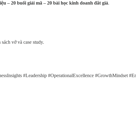
ệu – 20 buổi giải mã – 20 bài học kinh doanh đắt giá
.
 sách vở và case study.
nessInsights #Leadership #OperationalExcellence #GrowthMindset #E