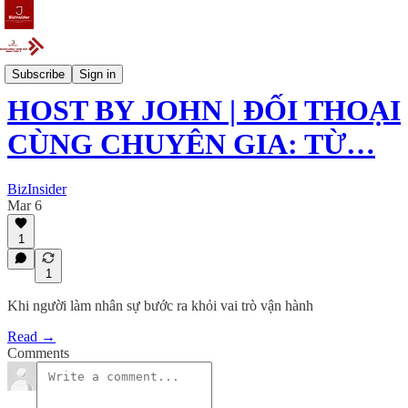
Event
Subscribe
Sign in
HOST BY JOHN | ĐỐI THOẠI
CÙNG CHUYÊN GIA: TỪ…
BizInsider
Mar 6
1
1
Khi người làm nhân sự bước ra khỏi vai trò vận hành
Read →
Comments