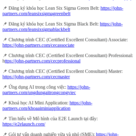
📌 Đăng ký khóa học Lean Six Sigma Green Belt:
https://john-
partners.com/leansixsigmagreenbelt
📌 Đăng ký khóa học Lean Six Sigma Black Belt:
https://john-
partners.com/leansixsigmablackbelt
📌 Chương trình CEC (Certified Excellent Consultant) Associate:
https://john-partners.com/cecassociate
📌 Chương trình CEC (Certified Excellent Consultant) Professional:
h
ttps://john-partners.com/cecprofessional
📌 Chương trình CEC (Certified Excellent Consultant) Master:
https://john-partners.com/cecmaster
📌 Ứng dụng AI trong công việc:
https://john-
partners.com/ungdungaitrongcongviec
📌 Khoá học AI Mini Application:
https://john-
partners.com/khoaaiminiapplication
📌 Tìm hiểu về Mô hình của E2E Launch tại đây:
https://e2elaunch.com/
📌 Gói tư vấn doanh nghiệp vừa và nhỏ (SME):
https://john-