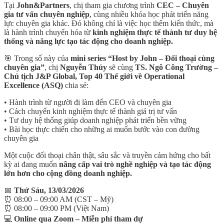
Tại
John&Partners
, chị tham gia chương trình
CEC – Chuyên
gia tư vấn chuyên nghiệp
, cùng nhiều khóa học phát triển năng
lực chuyên gia khác. Đó không chỉ là việc học thêm kiến thức, mà
là hành trình chuyển hóa từ
kinh nghiệm thực tế thành tư duy hệ
thống và năng lực tạo tác động cho doanh nghiệp.
🎯 Trong số này của
mini series “Host by John – Đối thoại cùng
chuyên gia”
, chị
Nguyễn Thủy
sẽ cùng
TS. Ngô Công Trường –
Chủ tịch J&P Global, Top 40 Thế giới về Operational
Excellence (ASQ)
chia sẻ:
• Hành trình từ người đi làm đến CEO và chuyên gia
• Cách chuyển kinh nghiệm thực tế thành giá trị tư vấn
• Tư duy hệ thống giúp doanh nghiệp phát triển bền vững
• Bài học thực chiến cho những ai muốn bước vào con đường
chuyên gia
Một cuộc đối thoại chân thật, sâu sắc và truyền cảm hứng cho bất
kỳ ai đang muốn
nâng cấp vai trò nghề nghiệp và tạo tác động
lớn hơn cho cộng đồng doanh nghiệp.
📅
Thứ Sáu, 13/03/2026
⏰ 08:00 – 09:00 AM (CST – Mỹ)
⏰ 08:00 – 09:00 PM (Việt Nam)
💻
Online qua Zoom – Miễn phí tham dự