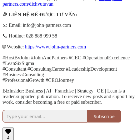
partners.com/dichvutuvan
🎉 LIÊN HỆ ĐỂ ĐƯỢC TƯ VẤN:
📧 Email: info@john-partners.com
📞 Hotline: 028 888 999 58
🌐 Website:
https://www.john-partners.com
#HostByJohn #JohnAndPartners #CEC #OperationalExcellence
#LeanSixSigma
#Consultant #ConsultingCareer #LeadershipDevelopment
#BusinessConsulting
#ProfessionalGrowth #CEOJourney
BizInsider: Business | AI | Franchise | Strategy | OE | Lean is a
reader-supported publication. To receive new posts and support my
work, consider becoming a free or paid subscriber.
Subscribe
4