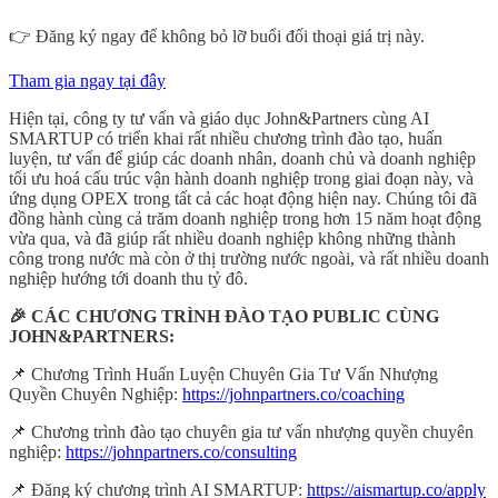
👉 Đăng ký ngay để không bỏ lỡ buổi đối thoại giá trị này.
Tham gia ngay tại đây
Hiện tại, công ty tư vấn và giáo dục John&Partners cùng AI
SMARTUP có triển khai rất nhiều chương trình đào tạo, huấn
luyện, tư vấn để giúp các doanh nhân, doanh chủ và doanh nghiệp
tối ưu hoá cấu trúc vận hành doanh nghiệp trong giai đoạn này, và
ứng dụng OPEX trong tất cả các hoạt động hiện nay. Chúng tôi đã
đồng hành cùng cả trăm doanh nghiệp trong hơn 15 năm hoạt động
vừa qua, và đã giúp rất nhiều doanh nghiệp không những thành
công trong nước mà còn ở thị trường nước ngoài, và rất nhiều doanh
nghiệp hướng tới doanh thu tỷ đô.
🎉 CÁC CHƯƠNG TRÌNH ĐÀO TẠO PUBLIC CÙNG
JOHN&PARTNERS:
📌 Chương Trình Huấn Luyện Chuyên Gia Tư Vấn Nhượng
Quyền Chuyên Nghiệp:
https://johnpartners.co/coaching
📌 Chương trình đào tạo chuyên gia tư vấn nhượng quyền chuyên
nghiệp:
https://johnpartners.co/consulting
📌 Đăng ký chương trình AI SMARTUP:
https://aismartup.co/apply