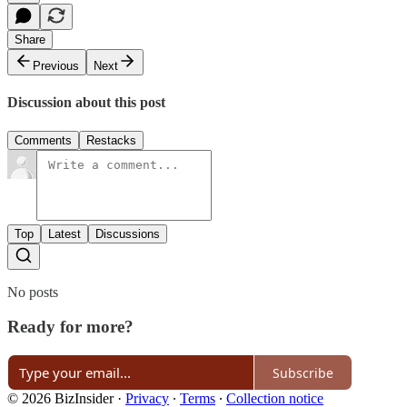
Share
Previous
Next
Discussion about this post
Comments
Restacks
Top
Latest
Discussions
No posts
Ready for more?
Subscribe
© 2026 BizInsider
·
Privacy
∙
Terms
∙
Collection notice