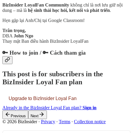
BizInsider LoyalFan Community
không chỉ là nơi lưu giữ nội
dung – mà là
hệ sinh thái học hỏi, kết nối và phát triển
.
Hẹn gặp lại Anh/Chị tại Google Classroom!
Trân trọng,
DBA
John Ngo
Thay mặt Ban điều hành BizInsider LoyalFan
🔑 How to join / 🔑 Cách tham gia
This post is for subscribers in the
BizInsider Loyal Fan plan
Upgrade to BizInsider Loyal Fan
Already in the BizInsider Loyal Fan plan?
Sign in
Previous
Next
© 2026 BizInsider
·
Privacy
∙
Terms
∙
Collection notice