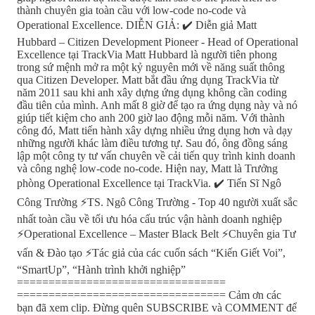
thành chuyên gia toàn cầu với low-code no-code và
Operational Excellence. DIỄN GIẢ: ✔️ Diễn giả Matt
Hubbard – Citizen Development Pioneer - Head of Operational
Excellence tại TrackVia Matt Hubbard là người tiên phong
trong sứ mệnh mở ra một kỷ nguyên mới về năng suất thông
qua Citizen Developer. Matt bắt đầu ứng dụng TrackVia từ
năm 2011 sau khi anh xây dựng ứng dụng không cần coding
đầu tiên của mình. Anh mất 8 giờ để tạo ra ứng dụng này và nó
giúp tiết kiệm cho anh 200 giờ lao động mỗi năm. Với thành
công đó, Matt tiến hành xây dựng nhiều ứng dụng hơn và dạy
những người khác làm điều tương tự. Sau đó, ông đồng sáng
lập một công ty tư vấn chuyên về cải tiến quy trình kinh doanh
và công nghệ low-code no-code. Hiện nay, Matt là Trưởng
phòng Operational Excellence tại TrackVia. ✔️ Tiến Sĩ Ngô
Công Trường ⚡TS. Ngô Công Trường - Top 40 người xuất sắc
nhất toàn cầu về tối ưu hóa cấu trúc vận hành doanh nghiệp
⚡Operational Excellence – Master Black Belt ⚡Chuyên gia Tư
vấn & Đào tạo ⚡Tác giả của các cuốn sách “Kiến Giết Voi”,
“SmartUp”, “Hành trình khởi nghiệp”
=================================
================================= Cảm ơn các
bạn đã xem clip. Đừng quên SUBSCRIBE và COMMENT để