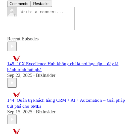
Comments
Restacks
Recent Episodes
145. 10X Excellence Hub không chỉ là nơi học tập – đây là
hành trình bứt phá
Sep 22, 2025
BizInsider
•
144. Quản trị khách hàng CRM + AI + Automation – Giải pháp
bứt phá cho SMEs
Sep 15, 2025
BizInsider
•