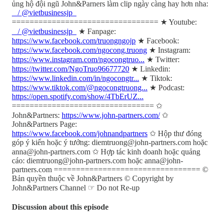
ủng hộ đội ngũ John&Parners làm clip ngày càng hay hơn nha:
/ @vietbusinessjp
================================= ★ Youtube:
/ @vietbusinessjp
★ Fanpage:
https://www.facebook.com/truongngojp
★ Facebook:
https://www.facebook.com/ngocong.truong
★ Instagram:
https://www.instagram.com/ngocongtruo...
★ Twitter:
https://twitter.com/NgoTruo96677720
★ Linkedin:
https://www.linkedin.com/in/ngocongtr...
★ Tiktok:
https://www.tiktok.com/@ngocongtruong...
★ Podcast:
https://open.spotify.com/show/4TbErUZ...
================================ ✩
John&Partners:
https://www.john-partners.com/
✩
John&Partners Page:
https://www.facebook.com/johnandpartners
✩ Hộp thư đóng
góp ý kiến hoặc ý tưởng: diemtruong@john-partners.com hoặc
anna@john-partners.com ✩ Hợp tác kinh doanh hoặc quảng
cáo: diemtruong@john-partners.com hoặc anna@john-
partners.com ================================= ©
Bản quyền thuộc về John&Partners © Copyright by
John&Partners Channel ☞ Do not Re-up
Discussion about this episode