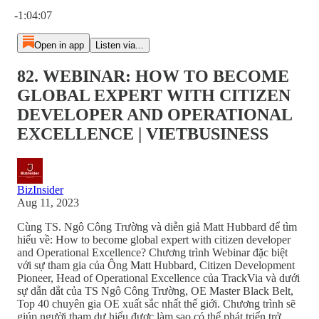
Current time: 0:00 / Total time: -1:04:07
-1:04:07
Open in app
Listen via...
82. WEBINAR: HOW TO BECOME
GLOBAL EXPERT WITH CITIZEN
DEVELOPER AND OPERATIONAL
EXCELLENCE | VIETBUSINESS
BizInsider
Aug 11, 2023
Cùng TS. Ngô Công Trường và diễn giả Matt Hubbard để tìm
hiểu về: How to become global expert with citizen developer
and Operational Excellence? Chương trình Webinar đặc biệt
với sự tham gia của Ông Matt Hubbard, Citizen Development
Pioneer, Head of Operational Excellence của TrackVia và dưới
sự dẫn dắt của TS Ngô Công Trường, OE Master Black Belt,
Top 40 chuyên gia OE xuất sắc nhất thế giới. Chương trình sẽ
giúp người tham dự hiểu được làm sao có thể phát triển trở