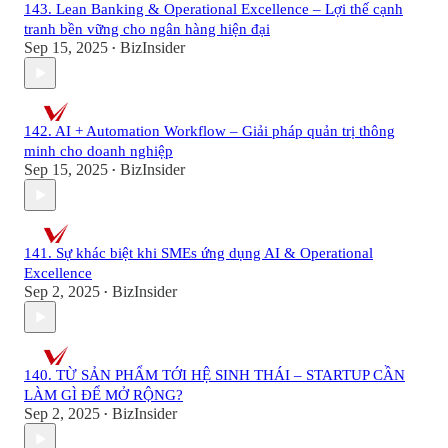
143. Lean Banking & Operational Excellence – Lợi thế cạnh
tranh bền vững cho ngân hàng hiện đại
Sep 15, 2025
BizInsider
•
142. AI + Automation Workflow – Giải pháp quản trị thông
minh cho doanh nghiệp
Sep 15, 2025
BizInsider
•
141. Sự khác biệt khi SMEs ứng dụng AI & Operational
Excellence
Sep 2, 2025
BizInsider
•
140. TỪ SẢN PHẨM TỚI HỆ SINH THÁI – STARTUP CẦN
LÀM GÌ ĐỂ MỞ RỘNG?
Sep 2, 2025
BizInsider
•