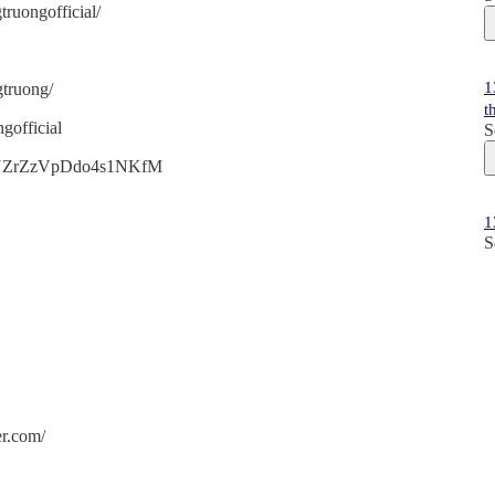
ruongofficial/
1
gtruong/
t
gofficial
S
bErUZrZzVpDdo4s1NKfM
1
S
er.com/