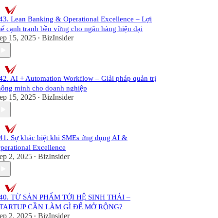
43. Lean Banking & Operational Excellence – Lợi
hế cạnh tranh bền vững cho ngân hàng hiện đại
ep 15, 2025
BizInsider
•
42. AI + Automation Workflow – Giải pháp quản trị
hông minh cho doanh nghiệp
ep 15, 2025
BizInsider
•
41. Sự khác biệt khi SMEs ứng dụng AI &
perational Excellence
ep 2, 2025
BizInsider
•
40. TỪ SẢN PHẨM TỚI HỆ SINH THÁI –
TARTUP CẦN LÀM GÌ ĐỂ MỞ RỘNG?
ep 2, 2025
BizInsider
•