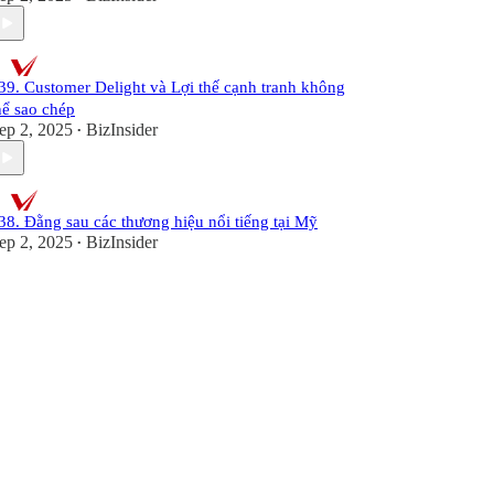
39. Customer Delight và Lợi thế cạnh tranh không
hể sao chép
ep 2, 2025
BizInsider
•
38. Đằng sau các thương hiệu nổi tiếng tại Mỹ
ep 2, 2025
BizInsider
•