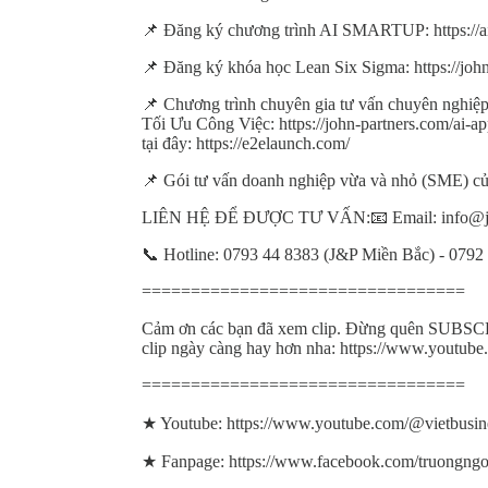
📌 Đăng ký chương trình AI SMARTUP: https://a
📌 Đăng ký khóa học Lean Six Sigma: https://john
📌 Chương trình chuyên gia tư vấn chuyên nghiệ
Tối Ưu Công Việc: https://john-partners.com/ai-
tại đây: https://e2elaunch.com/
📌 Gói tư vấn doanh nghiệp vừa và nhỏ (SME) của
LIÊN HỆ ĐỂ ĐƯỢC TƯ VẤN:📧 Email: info@jo
📞 Hotline: 0793 44 8383 (J&P Miền Bắc) - 079
=================================
Cảm ơn các bạn đã xem clip. Đừng quên SUBS
clip ngày càng hay hơn nha: https://www.youtube
=================================
★ Youtube: https://www.youtube.com/@vietbusin
★ Fanpage: https://www.facebook.com/truongng