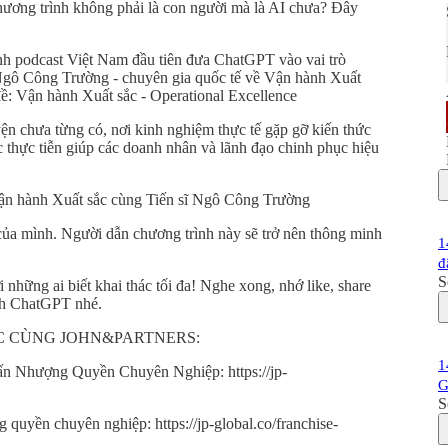
ương trình không phải là con người mà là AI chưa? Đây
ênh podcast Việt Nam đầu tiên đưa ChatGPT vào vai trò
 Ngô Công Trường - chuyên gia quốc tế về Vận hành Xuất
đề: Vận hành Xuất sắc - Operational Excellence
 chưa từng có, nơi kinh nghiệm thực tế gặp gỡ kiến ​​thức
c thực tiễn giúp các doanh nhân và lãnh đạo chinh phục hiệu
 Vận hành Xuất sắc cùng Tiến sĩ Ngô Công Trường
của mình. Người dẫn chương trình này sẽ trở nên thông minh
1
đ
S
i những ai biết khai thác tối đa! Nghe xong, nhớ like, share
ình ChatGPT nhé.
C CÙNG JOHN&PARTNERS:
1
 Nhượng Quyền Chuyên Nghiệp: https://jp-
G
S
 quyền chuyên nghiệp: https://jp-global.co/franchise-