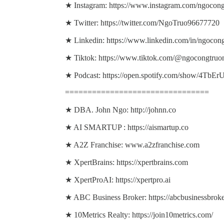
★ Instagram: https://www.instagram.com/ngocongt
★ Twitter: https://twitter.com/NgoTruo96677720
★ Linkedin: https://www.linkedin.com/in/ngocon
★ Tiktok: https://www.tiktok.com/@ngocongtruon
★ Podcast: https://open.spotify.com/show/4T
================================
★ DBA. John Ngo: http://johnn.co
★ AI SMARTUP : https://aismartup.co
★ A2Z Franchise: www.a2zfranchise.com
★ XpertBrains: https://xpertbrains.com
★ XpertProAI: https://xpertpro.ai
★ ABC Business Broker: https://abcbusinessbrok
★ 10Metrics Realty: https://join10metrics.com/