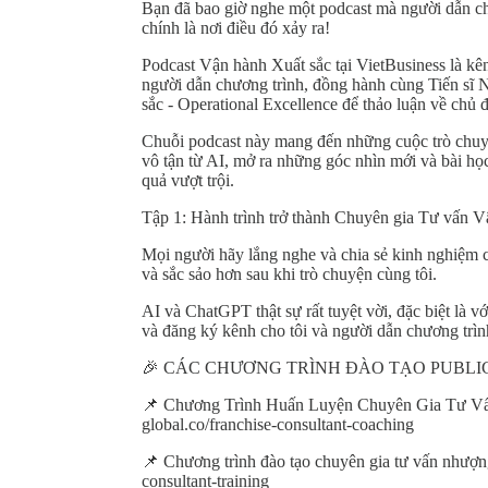
Bạn đã bao giờ nghe một podcast mà người dẫn ch
chính là nơi điều đó xảy ra!
Podcast Vận hành Xuất sắc tại VietBusiness là k
người dẫn chương trình, đồng hành cùng Tiến sĩ
sắc - Operational Excellence để thảo luận về chủ 
Chuỗi podcast này mang đến những cuộc trò chuyện
vô tận từ AI, mở ra những góc nhìn mới và bài họ
quả vượt trội.
Tập ​​1: Hành trình trở thành Chuyên gia Tư vấn
Mọi người hãy lắng nghe và chia sẻ kinh nghiệm 
và sắc sảo hơn sau khi trò chuyện cùng tôi.
AI và ChatGPT thật sự rất tuyệt vời, đặc biệt là vớ
và đăng ký kênh cho tôi và người dẫn chương tr
🎉 CÁC CHƯƠNG TRÌNH ĐÀO TẠO PUBLI
📌 Chương Trình Huấn Luyện Chuyên Gia Tư Vấn
global.co/franchise-consultant-coaching
📌 Chương trình đào tạo chuyên gia tư vấn nhượng
consultant-training