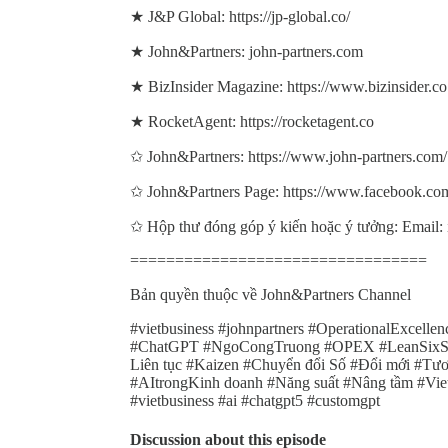
★ J&P Global: https://jp-global.co/
★ John&Partners: john-partners.com
★ BizInsider Magazine: https://www.bizinsider.co
★ RocketAgent: https://rocketagent.co
✩ John&Partners: https://www.john-partners.com/
✩ John&Partners Page: https://www.facebook.com
✩ Hộp thư đóng góp ý kiến hoặc ý tưởng: Email:
=================================
Bản quyền thuộc về John&Partners Channel
#vietbusiness #johnpartners #OperationalExcell
#ChatGPT #NgoCongTruong #OPEX #LeanSixSigm
Liên tục #Kaizen #Chuyển đổi Số #Đổi mới #Tươ
#AItrongKinh doanh #Năng suất #Nâng tầm #Vie
#vietbusiness #ai #chatgpt5 #customgpt
Discussion about this episode