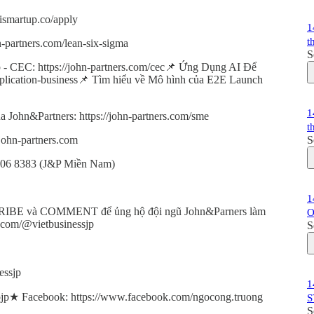
ismartup.co/apply
1
t
-partners.com/lean-six-sigma
S
p - CEC: https://john-partners.com/cec📌 Ứng Dụng AI Để
application-business📌 Tìm hiểu về Mô hình của E2E Launch
1
 John&Partners: https://john-partners.com/sme
t
hn-partners.com
S
2 06 8383 (J&P Miền Nam)
1
CRIBE và COMMENT để ủng hộ đội ngũ John&Parners làm
O
.com/@vietbusinessjp
S
essjp
1
ojp★ Facebook: https://www.facebook.com/ngocong.truong
S
S