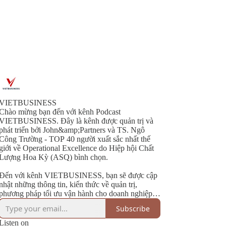
VIETBUSINESS
Chào mừng bạn đến với kênh Podcast
VIETBUSINESS. Đây là kênh được quản trị và
phát triển bởi John&amp;Partners và TS. Ngô
Công Trường - TOP 40 người xuất sắc nhất thế
giới về Operational Excellence do Hiệp hội Chất
Lượng Hoa Kỳ (ASQ) bình chọn.
Đến với kênh VIETBUSINESS, bạn sẽ được cập
nhật những thông tin, kiến thức về quản trị,
phương pháp tối ưu vận hành cho doanh nghiệp
(Operational Excellence) từ các doanh nghiệp tại
Subscribe
Việt Nam, Hoa Kỳ và trên toàn cầu.
Listen on