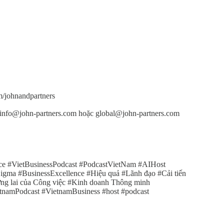
/johnandpartners
 info@john-partners.com hoặc global@john-partners.com
ence #VietBusinessPodcast #PodcastVietNam #AIHost
a #BusinessExcellence #Hiệu quả #Lãnh đạo #Cải tiến
ng lai của Công việc #Kinh doanh Thông minh
tnamPodcast #VietnamBusiness #host #podcast