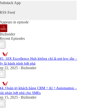
Nếu các bạn thấy hữu ích thì đừng ngại like, share
Substack App
để ủng hộ &amp; lan toả những thông điệp tích
cực!!!
RSS Feed
Appears in episode
BizInsider
Recent Episodes
45. 10X Excellence Hub không chỉ là nơi học tập –
ây là hành trình bứt phá
ep 22, 2025
BizInsider
•
44. Quản trị khách hàng CRM + AI + Automation –
iải pháp bứt phá cho SMEs
ep 15, 2025
BizInsider
•