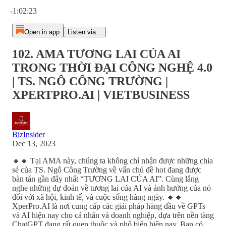
Current time: 0:00 / Total time: -1:02:23
-1:02:23
Open in app
Listen via...
102. AMA TƯƠNG LAI CỦA AI
TRONG THỜI ĐẠI CÔNG NGHỆ 4.0
| TS. NGÔ CÔNG TRƯỜNG |
XPERTPRO.AI | VIETBUSINESS
BizInsider
Dec 13, 2023
🔸🔸 Tại AMA này, chúng ta không chỉ nhận được những chia
sẻ của TS. Ngô Công Trường về vấn chủ đề hot đang được
bàn tán gần đây nhất “TƯƠNG LAI CỦA AI”. Cùng lắng
nghe những dự đoán về tương lai của AI và ảnh hưởng của nó
đối với xã hội, kinh tế, và cuộc sống hàng ngày. 🔸🔸
XperPro.AI là nơi cung cấp các giải pháp hàng đầu về GPTs
và AI hiện nay cho cá nhân và doanh nghiệp, dựa trên nền tàng
ChatGPT đang rất quen thuộc và phổ biến hiện nay. Bạn có