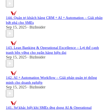
144. Quản trị khách hàng CRM + AI + Automation – Giải pháp
bứt phá cho SMEs
Sep 15, 2025
BizInsider
•
143. Lean Banking & Operational Excellence – Lợi thế cạnh
tranh bền vững cho ngân hàng hiện đại
Sep 15, 2025
BizInsider
•
142. AI + Automation Workflow – Giải pháp quản trị thông
minh cho doanh nghiệp
Sep 15, 2025
BizInsider
•
141. Sự khác biệt khi SMEs ứng dụng AI & Operational