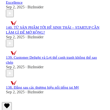
Excellence
Sep 2, 2025
BizInsider
•
140. TỪ SẢN PHẨM TỚI HỆ SINH THÁI – STARTUP CẦN
LÀM GÌ ĐỂ MỞ RỘNG?
Sep 2, 2025
BizInsider
•
139. Customer Delight và Lợi thế cạnh tranh không thể sao
chép
Sep 2, 2025
BizInsider
•
138. Đằng sau các thương hiệu nổi tiếng tại Mỹ
Sep 2, 2025
BizInsider
•