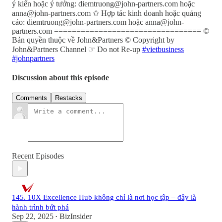
ý kiến hoặc ý tưởng: diemtruong@john-partners.com hoặc
anna@john-partners.com ✩ Hợp tác kinh doanh hoặc quảng
cáo: diemtruong@john-partners.com hoặc anna@john-
partners.com ================================= ©
Bản quyền thuộc về John&Partners © Copyright by
John&Partners Channel ☞ Do not Re-up
#vietbusiness
#johnpartners
Discussion about this episode
Comments
Restacks
Recent Episodes
145. 10X Excellence Hub không chỉ là nơi học tập – đây là
hành trình bứt phá
Sep 22, 2025
BizInsider
•