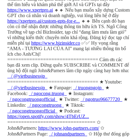
thể tìm hiểu và khám phá thế giới AI và GPTs tại đây
https://www.xpertpro.ai
🔸🔸 Nếu bạn muốn xây dựng Custom
GPT cho cá nhân và doanh nghiệp, vui lòng liên hệ ở đây
https://xpertpro.ai/custom-gpts-for-e...
🔸🔸 Bên cạnh đó bạn
còn có thể nhận được những thông tin hữu ích TS. Ngô Công
Trường về tạp chí BizInsider, tạp chí “đang làm mưa làm gió”
vì những kiến thức chuyên môn khá rộng. Đăng ký đọc tạp chí
miễn phí tại
https://www.bizinsider.co
✅✅ Hy vọng rằng
“AMA - TƯƠNG LAI CỦA AI” mang lại nhiều thông tin bổ
ích cho Anh/Chị!
================================= Cảm ơn các
bạn đã xem clip. Đừng quên SUBSCRIBE và COMMENT để
ủng hộ đội ngũ John&Parners làm clip ngày càng hay hơn nha:
/ @vietbusinessjp
================================= ★ Youtube:
/ @vietbusinessjp
★ Fanpage:
/ truongngojp
★
Facebook:
/ ngocong.truong
★ Instagram:
/ ngocongtruongofficial
★ Twitter:
/ ngotruo96677720
★
Linkedin:
/ ngocongtruong
★ Tiktok:
/ ngocongtruongofficial
★ Podcast:
https://open.spotify.com/show/4TbErUZ...
================================ ✩
John&Partners:
https://www.john-partners.com/
✩
John&Partners Page:
/ johnandpartners
✩ Hộp thư đóng góp