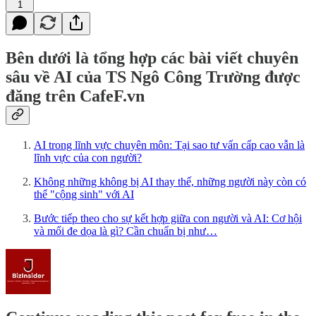
1
Bên dưới là tổng hợp các bài viết chuyên
sâu về AI của TS Ngô Công Trường được
đăng trên CafeF.vn
AI trong lĩnh vực chuyên môn: Tại sao tư vấn cấp cao vẫn là
lĩnh vực của con người?
Không những không bị AI thay thế, những người này còn có
thể "cộng sinh" với AI
Bước tiếp theo cho sự kết hợp giữa con người và AI: Cơ hội
và mối đe dọa là gì? Cần chuẩn bị như…